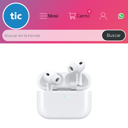
0
Menú
Carrito
Buscar