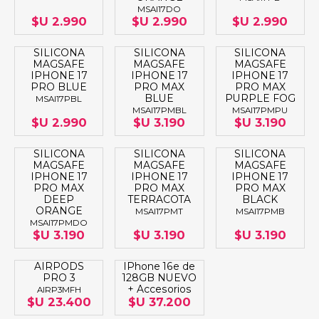
MSAI17DO
$U 2.990
$U 2.990
$U 2.990
SILICONA
SILICONA
SILICONA
MAGSAFE
MAGSAFE
MAGSAFE
IPHONE 17
IPHONE 17
IPHONE 17
PRO BLUE
PRO MAX
PRO MAX
BLUE
PURPLE FOG
MSAI17PBL
MSAI17PMBL
MSAI17PMPU
$U 2.990
$U 3.190
$U 3.190
SILICONA
SILICONA
SILICONA
MAGSAFE
MAGSAFE
MAGSAFE
IPHONE 17
IPHONE 17
IPHONE 17
PRO MAX
PRO MAX
PRO MAX
DEEP
TERRACOTA
BLACK
ORANGE
MSAI17PMT
MSAI17PMB
MSAI17PMDO
$U 3.190
$U 3.190
$U 3.190
AIRPODS
IPhone 16e de
PRO 3
128GB NUEVO
+ Accesorios
AIRP3MFH
$U 23.400
$U 37.200