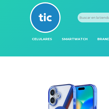
CELULARES
SMARTWATCH
BRAND
PROMOS
ADI
HONOR
APP
APPLE IPHONE
AST
BLU PRODUCTS
BM
XIAOMI
DIE
SAMSUNG
DK
FER