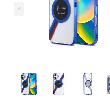
GUE
HEL
HU
KAR
LAC
MER
RED
SA