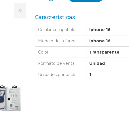
LAPTOP BAG
BUMPER
SS
N
Nuevo Centro Shopping
TPU MAGSAFE
FOLIO CASE
SHINE
LO KITTY
Características
Atlántico Shopping - Maldonado
LEATHER CAS
GO BOSS
Celular compatible
Iphone 16
SILICONA MAG
ORIGINAL IP
L LAGERFELD
Modelo de la funda
Iphone 16
SILICONA MA
OSTE
Color
Transparente
CEDES BENZ - AMG
Formato de venta
Unidad
 BULL
Unidades por pack
1
MSUNG