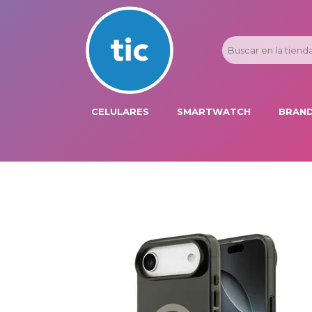
CELULARES
SMARTWATCH
BRAND
PROMOS
ADI
HONOR
APP
APPLE IPHONE
AST
BLU PRODUCTS
BM
XIAOMI
DIE
SAMSUNG
DK
FER