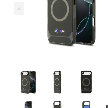
GUE
HEL
HU
KAR
LAC
MER
RED
SA