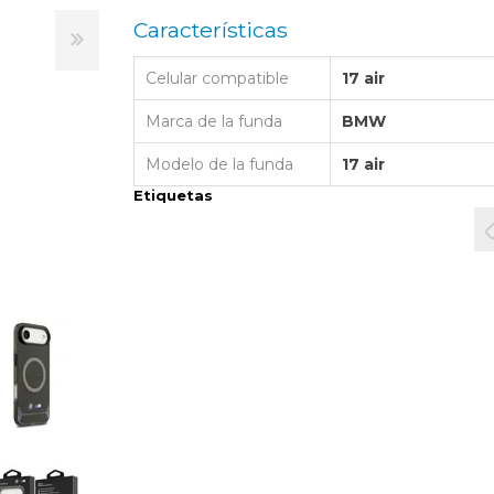
LAPTOP BAG
BUMPER
SS
N
Características
Nuevo Centro Shopping
TPU MAGSAFE
FOLIO CASE
SHINE
LO KITTY
Atlántico Shopping - Maldonado
LEATHER CAS
Celular compatible
17 air
GO BOSS
SILICONA MAG
Marca de la funda
BMW
ORIGINAL IP
L LAGERFELD
Modelo de la funda
17 air
SILICONA MA
OSTE
Etiquetas
CEDES BENZ - AMG
 BULL
MSUNG