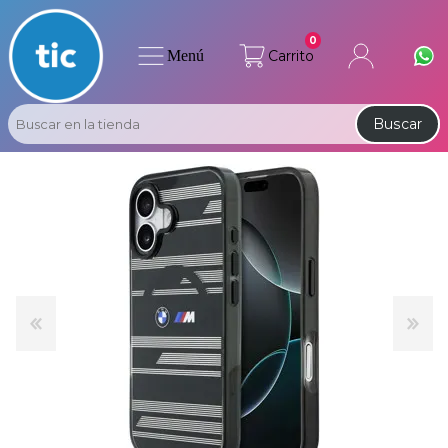
0
Menú
Carrito
Buscar