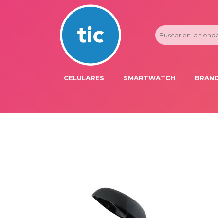
CELULARES
SMARTWATCH
BRAND
PROMOS
ADI
HONOR
APP
APPLE IPHONE
AST
BLU PRODUCTS
BM
XIAOMI
DIE
SAMSUNG
DK
FER