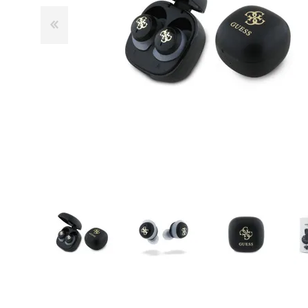
GUE
HEL
HU
KAR
LAC
MER
RED
SA