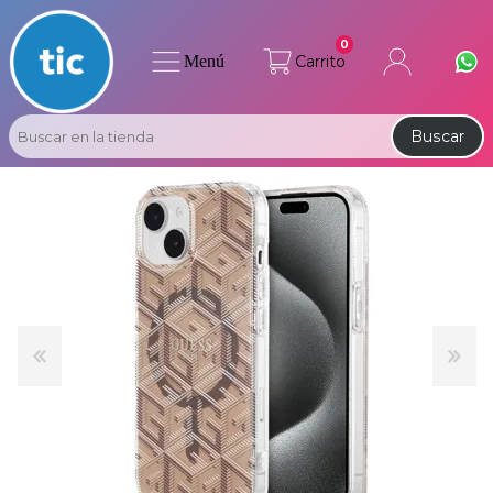
0
Menú
Carrito
Buscar