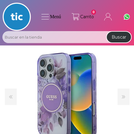
0
Menú
Carrito
Buscar