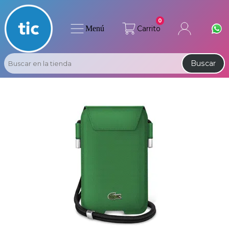
0
Menú
Carrito
Buscar