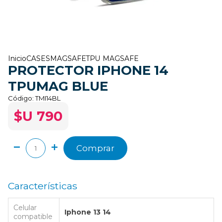
Inicio
CASES
MAGSAFE
TPU MAGSAFE
PROTECTOR IPHONE 14
TPUMAG BLUE
Código:
TMI14BL
$U 790
Comprar
Características
Celular
Iphone 13 14
compatible