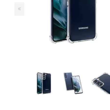
GUE
HEL
HU
KAR
LAC
MER
RED
SA