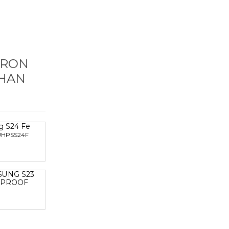
ARON
 HAN
g S24 Fe
UHPSS24F
SUNG S23
 PROOF