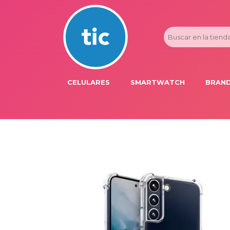
CELULARES
SMARTWATCH
BRAND
PROMOS
ADI
HONOR
APP
APPLE IPHONE
AST
BLU PRODUCTS
BM
XIAOMI
DIE
SAMSUNG
DK
FER