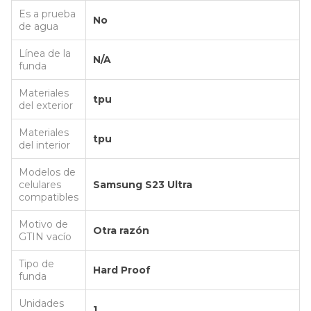
Es a prueba
No
de agua
Línea de la
N/A
funda
Materiales
tpu
del exterior
Materiales
tpu
del interior
Modelos de
celulares
Samsung S23 Ultra
compatibles
Motivo de
Otra razón
GTIN vacío
Tipo de
Hard Proof
funda
Unidades
1