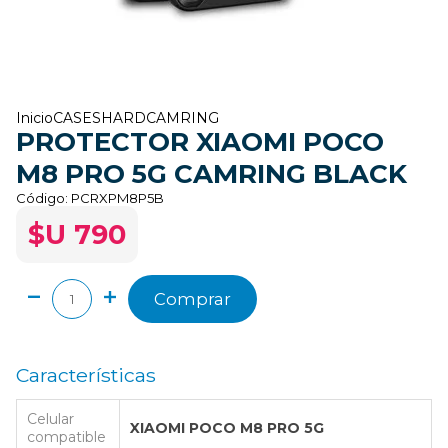
Inicio
CASES
HARD
CAMRING
PROTECTOR XIAOMI POCO
M8 PRO 5G CAMRING BLACK
Código:
PCRXPM8P5B
$U 790
Comprar
Características
Celular
XIAOMI POCO M8 PRO 5G
compatible