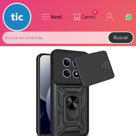
0
Menú
Carrito
Buscar