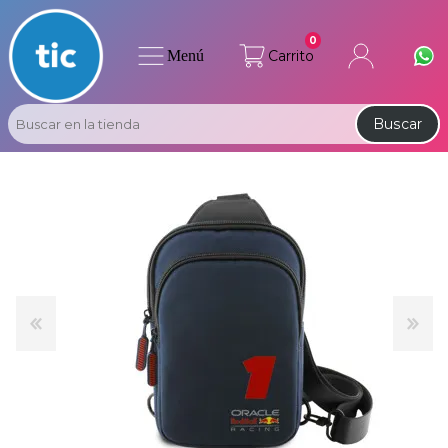
0
Menú
Carrito
Buscar