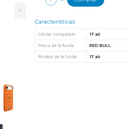
LAPTOP BAG
BUMPER
SS
N
Nuevo Centro Shopping
TPU MAGSAFE
FOLIO CASE
SHINE
LO KITTY
Atlántico Shopping - Maldonado
LEATHER CAS
Características
GO BOSS
SILICONA MAG
Celular compatible
17 air
ORIGINAL IP
L LAGERFELD
SILICONA MA
Marca de la funda
RED BULL
OSTE
Modelo de la funda
17 air
CEDES BENZ - AMG
 BULL
MSUNG