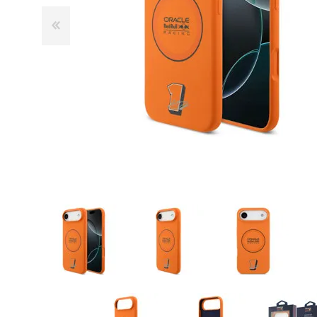
GUE
HEL
HU
KAR
LAC
MER
RED
SA