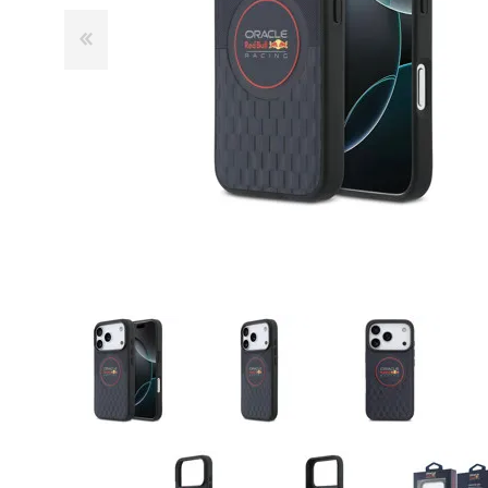
GUE
HEL
HU
KAR
LAC
MER
RED
SA