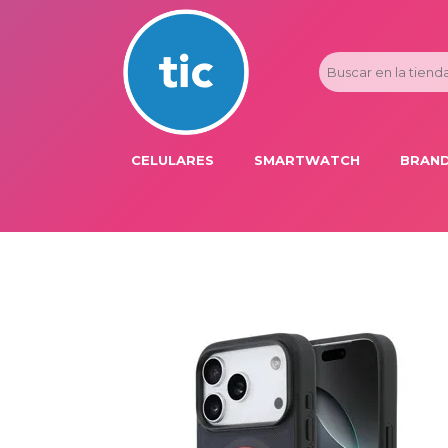
CELULARES
SMARTWATCH
BRAND
PROMOS
ADI
HONOR
APP
APPLE IPHONE
AST
BLU PRODUCTS
BM
XIAOMI
DIE
SAMSUNG
DK
FER