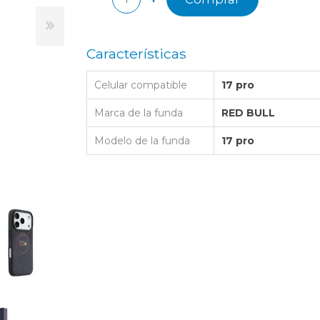
LAPTOP BAG
BUMPER
SS
N
Nuevo Centro Shopping
TPU MAGSAFE
FOLIO CASE
SHINE
LO KITTY
Atlántico Shopping - Maldonado
LEATHER CAS
Características
GO BOSS
SILICONA MAG
Celular compatible
17 pro
ORIGINAL IP
L LAGERFELD
SILICONA MA
Marca de la funda
RED BULL
OSTE
Modelo de la funda
17 pro
CEDES BENZ - AMG
 BULL
MSUNG