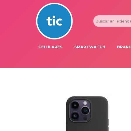
CELULARES
SMARTWATCH
BRAND
PROMOS
ADI
HONOR
APP
APPLE IPHONE
AST
BLU PRODUCTS
BM
XIAOMI
DIE
SAMSUNG
DK
FER