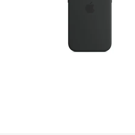
GUE
HEL
HU
KAR
LAC
MER
RED
SA