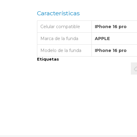
LAPTOP BAG
BUMPER
SS
N
Nuevo Centro Shopping
TPU MAGSAFE
Características
FOLIO CASE
SHINE
LO KITTY
Atlántico Shopping - Maldonado
LEATHER CAS
Celular compatible
IPhone 16 pro
GO BOSS
SILICONA MAG
ORIGINAL IP
L LAGERFELD
Marca de la funda
APPLE
SILICONA MA
OSTE
Modelo de la funda
IPhone 16 pro
Etiquetas
CEDES BENZ - AMG
 BULL
MSUNG