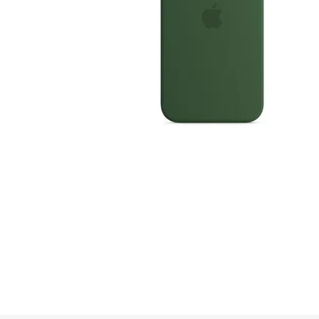
GUE
HEL
HU
KAR
LAC
MER
RED
SA