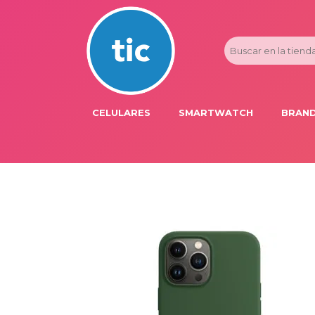
CELULARES
SMARTWATCH
BRAND
PROMOS
ADI
HONOR
APP
APPLE IPHONE
AST
BLU PRODUCTS
BM
XIAOMI
DIE
SAMSUNG
DK
FER