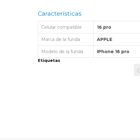
LAPTOP BAG
BUMPER
SS
N
Nuevo Centro Shopping
TPU MAGSAFE
Características
FOLIO CASE
SHINE
LO KITTY
Atlántico Shopping - Maldonado
LEATHER CAS
Celular compatible
16 pro
GO BOSS
SILICONA MAG
ORIGINAL IP
L LAGERFELD
Marca de la funda
APPLE
SILICONA MA
OSTE
Modelo de la funda
IPhone 16 pro
Etiquetas
CEDES BENZ - AMG
 BULL
MSUNG