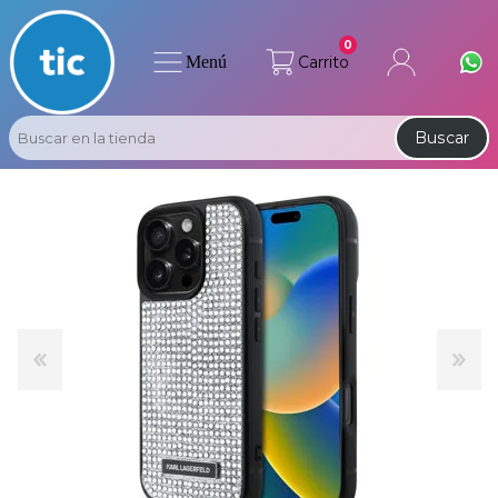
0
Menú
Carrito
Buscar