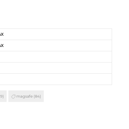
OTEBOOK
LAPIZ PEN
E MAGSAFE
SAFE SIMIL
AX
HONE
GSAFE
AX
49)
magsafe
(84)