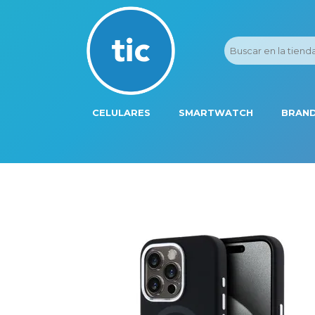
CELULARES
SMARTWATCH
BRAND
PROMOS
ADI
HONOR
APP
APPLE IPHONE
AST
BLU PRODUCTS
BM
XIAOMI
DIE
SAMSUNG
DK
FER