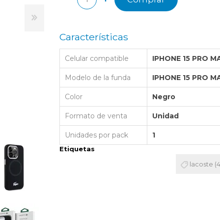
LAPTOP BAG
BUMPER
SS
N
Nuevo Centro Shopping
TPU MAGSAFE
FOLIO CASE
SHINE
LO KITTY
Atlántico Shopping - Maldonado
LEATHER CAS
Características
GO BOSS
SILICONA MAG
Celular compatible
IPHONE 15 PRO M
ORIGINAL IP
L LAGERFELD
SILICONA MA
Modelo de la funda
IPHONE 15 PRO M
OSTE
Color
Negro
CEDES BENZ - AMG
Formato de venta
Unidad
 BULL
MSUNG
Unidades por pack
1
Etiquetas
lacoste
(