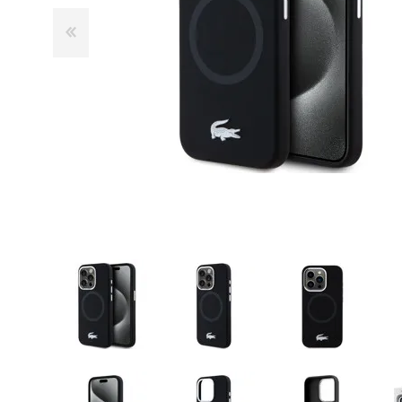
GUE
HEL
HU
KAR
LAC
MER
RED
SA