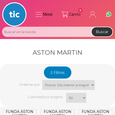
0
Menú
Carrito
Buscar
ASTON MARTIN
Filtros
Ordenar por
Cantidad por página
:
FUNDA ASTON
FUNDA ASTON
FUNDA ASTON