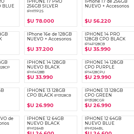
RO
IPHONE 17 PRO
IPhone 17 de 256GB
LAPTOP BAG
BUMPER
SS
N
O BLUE
256GB SILVER
NUEVO + Accesorios
Nuevo Centro Shopping
TPU MAGSAFE
IPH17P2S
FOLIO CASE
SHINE
LO KITTY
Atlántico Shopping - Maldonado
LEATHER CAS
$U 78.000
$U 56.220
GO BOSS
SILICONA MAG
8GB
IPhone 16e de 128GB
IPHONE 14 PRO
ORIGINAL IP
L LAGERFELD
K
NUEVO + Accesorios
128GB CPO BLACK
IP14P128CB
SILICONA MA
OSTE
$U 37.200
$U 35.990
CEDES BENZ - AMG
8GB
IPHONE 14 128GB
IPHONE 14 128GB
NUEVO BLACK
CPO PURPLE
5128CP
 BULL
IPH14128B
IP14128CPU
$U 33.990
$U 29.990
MSUNG
GB
IPHONE 13 128GB
IPHONE 13 128GB
CPO BLACK
CPO GREEN
IP13128CB
IP13128CGR
$U 26.990
$U 26.990
EVO de
IPHONE 12 64GB
IPHONE 12 64GB
rios
NUEVO BLACK
NUEVO BLUE
IPH1264B
IPH1264BL
$U 24.600
$U 24.600