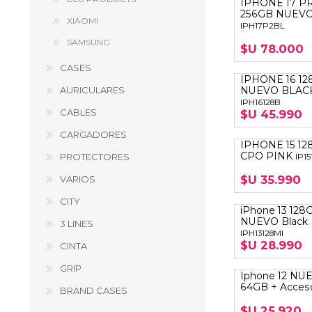
IPHONE 17 P
GUE
256GB NUEV
XIAOMI
IPH17P2BL
HEL
SAMSUNG
$U 78.000
HU
CASES
IPHONE 16 12
KAR
AURICULARES
NUEVO BLAC
IPH16128B
CABLES
LAC
$U 45.990
CARGADORES
MER
IPHONE 15 12
CPO PINK
PROTECTORES
IP1
RED
$U 35.990
VARIOS
SA
CITY
iPhone 13 128
NUEVO Black
3 LINES
IPH13128MI
$U 28.990
CINTA
GRIP
Iphone 12 NU
64GB + Acceso
BRAND CASES
$U 25.920