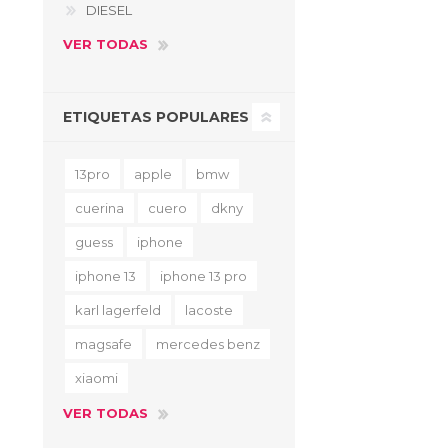
DIESEL
VER TODAS
ETIQUETAS POPULARES
13pro
apple
bmw
cuerina
cuero
dkny
guess
iphone
iphone 13
iphone 13 pro
karl lagerfeld
lacoste
magsafe
mercedes benz
xiaomi
VER TODAS