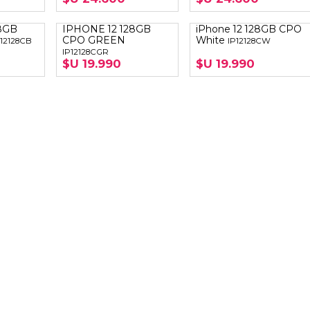
8GB
IPHONE 12 128GB
iPhone 12 128GB CPO
CPO GREEN
White
P12128CB
IP12128CW
IP12128CGR
$U 19.990
$U 19.990