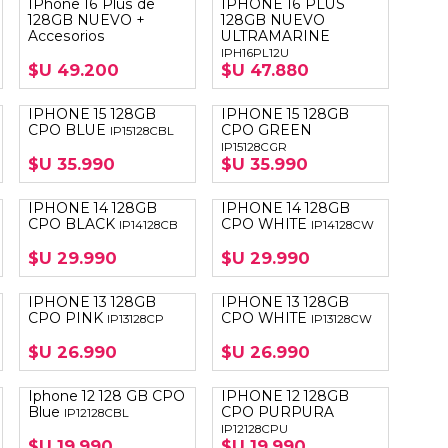
IPhone 16 Plus de
IPHONE 16 PLUS
OTEBOOK
LAPIZ PEN
128GB NUEVO +
128GB NUEVO
Accesorios
ULTRAMARINE
IPH16PL12U
E MAGSAFE
$U 49.200
$U 47.880
SAFE SIMIL
IPHONE 15 128GB
IPHONE 15 128GB
HONE
CPO BLUE
CPO GREEN
IP15128CBL
IP15128CGR
GSAFE
$U 35.990
$U 35.990
IPHONE 14 128GB
IPHONE 14 128GB
CPO BLACK
CPO WHITE
IP14128CB
IP14128CW
$U 29.990
$U 29.990
IPHONE 13 128GB
IPHONE 13 128GB
CPO PINK
CPO WHITE
IP13128CP
IP13128CW
$U 26.990
$U 26.990
Iphone 12 128 GB CPO
IPHONE 12 128GB
Blue
CPO PURPURA
IP12128CBL
IP12128CPU
$U 19.990
$U 19.990